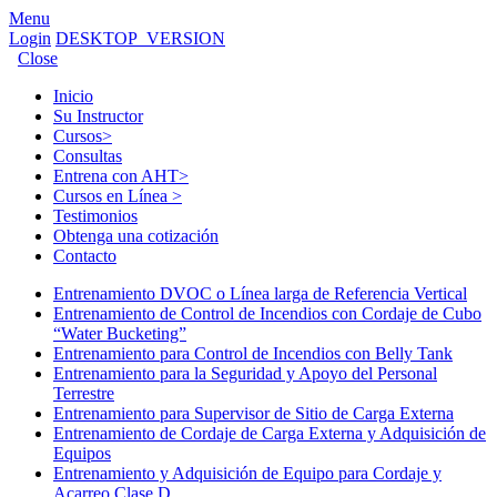
Menu
Login
DESKTOP_VERSION
Close
Inicio
Su Instructor
Cursos
>
Consultas
Entrena con AHT
>
Cursos en Línea
>
Testimonios
Obtenga una cotización
Contacto
Entrenamiento DVOC o Línea larga de Referencia Vertical
Entrenamiento de Control de Incendios con Cordaje de Cubo
“Water Bucketing”
Entrenamiento para Control de Incendios con Belly Tank
Entrenamiento para la Seguridad y Apoyo del Personal
Terrestre
Entrenamiento para Supervisor de Sitio de Carga Externa
Entrenamiento de Cordaje de Carga Externa y Adquisición de
Equipos
Entrenamiento y Adquisición de Equipo para Cordaje y
Acarreo Clase D